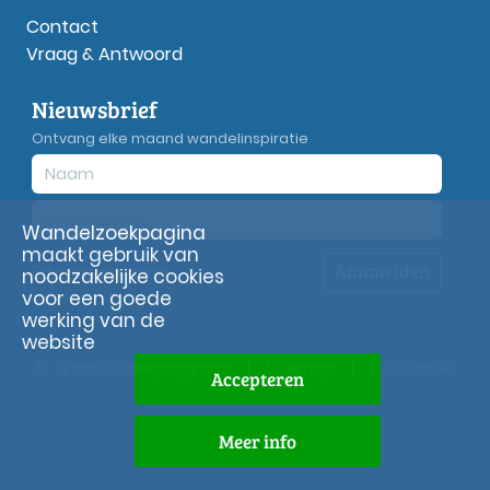
Contact
Vraag & Antwoord
Nieuwsbrief
Ontvang elke maand wandelinspiratie
Wandelzoekpagina
maakt gebruik van
Aanmelden
Privacy
verklaring
noodzakelijke cookies
voor een goede
werking van de
website
© Wandelzoekpagina.nl
|
Sitemap
|
Disclaimer
Accepteren
Meer info