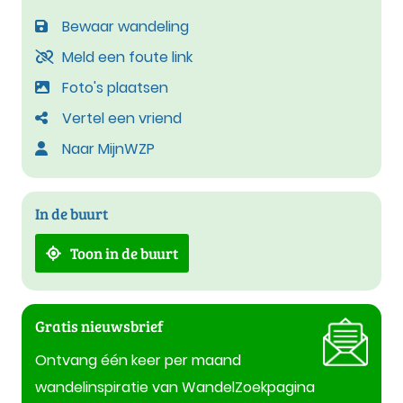
Bewaar wandeling
Meld een foute link
Foto's plaatsen
Vertel een vriend
Naar MijnWZP
In de buurt
Toon in de buurt
Gratis nieuwsbrief
Ontvang één keer per maand
wandelinspiratie van WandelZoekpagina