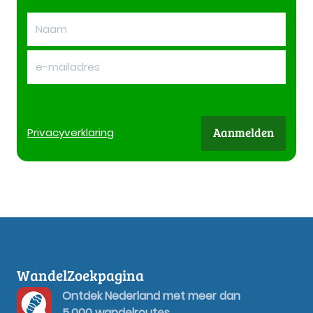
Aanmelden
Privacy
verklaring
WandelZoekpagina
Ontdek Nederland met meer dan
5.000 wandelroutes.