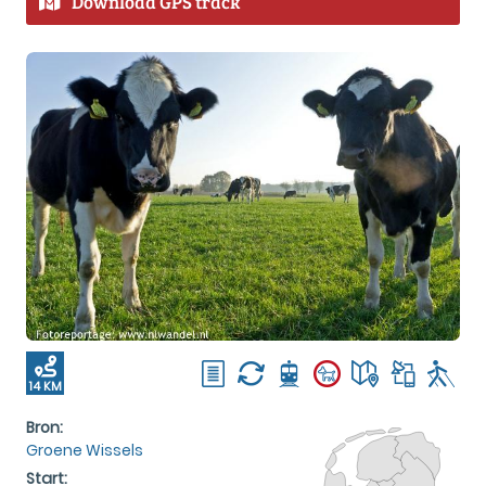
Download GPS track
14 KM
Bron:
Groene Wissels
Start: