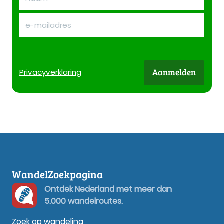
Aanmelden
Privacy
verklaring
WandelZoekpagina
Ontdek Nederland met meer dan
5.000 wandelroutes.
Zoek op wandeling