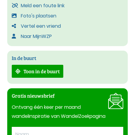
Meld een foute link
Foto's plaatsen
Vertel een vriend
Naar MijnWZP
In de buurt
Toon in de buurt
Gratis nieuwsbrief
Ontvang één keer per maand
wandelinspiratie van WandelZoekpagina