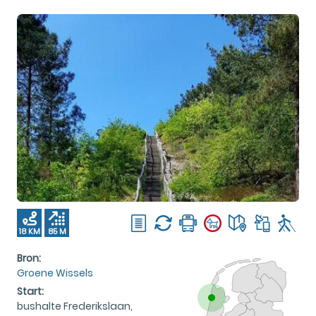
18 KM
85 M
Bron:
Groene Wissels
Start:
bushalte Frederikslaan,