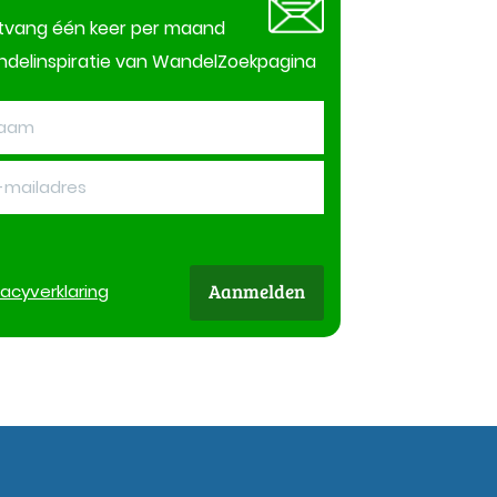
tvang één keer per maand
delinspiratie van WandelZoekpagina
Aanmelden
vacy
verklaring