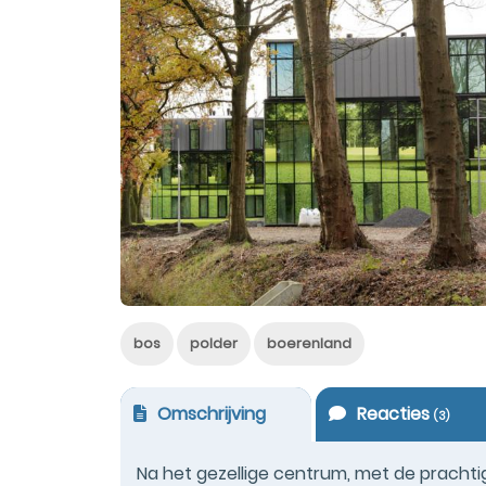
bos
polder
boerenland
Omschrijving
Reacties
(
3
)
Na het gezellige centrum, met de pracht