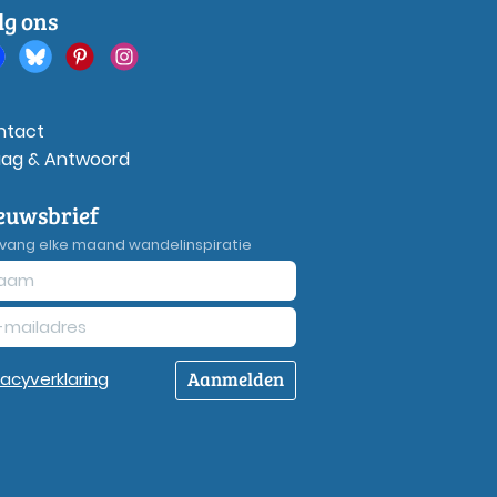
lg ons
ntact
aag & Antwoord
euwsbrief
vang elke maand wandelinspiratie
Aanmelden
vacy
verklaring