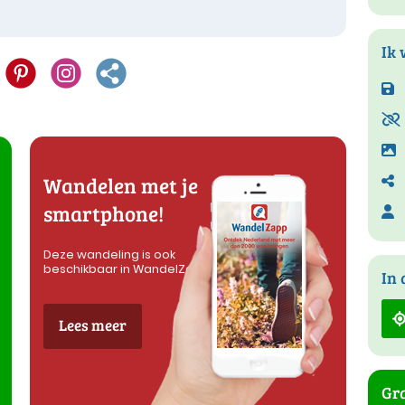
Ik 
Wandelen met je
smartphone!
Deze wandeling is ook
beschikbaar in WandelZapp
In 
Lees meer
Gra