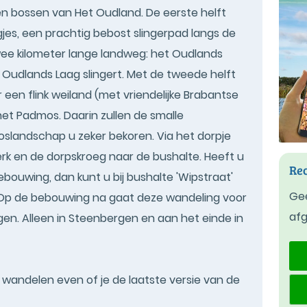
n bossen van Het Oudland. De eerste helft
jes, een prachtig bebost slingerpad langs de
twee kilometer lange landweg: het Oudlands
d Oudlands Laag slingert. Met de tweede helft
 een flink weiland (met vriendelijke Brabantse
et Padmos. Daarin zullen de smalle
oslandschap u zeker bekoren. Via het dorpje
erk en de dorpskroeg naar de bushalte. Heeft u
Rec
ebouwing, dan kunt u bij bushalte 'Wipstraat'
Gee
. Op de bebouwing na gaat deze wandeling voor
af
en. Alleen in Steenbergen en aan het einde in
t wandelen even of je de laatste versie van de