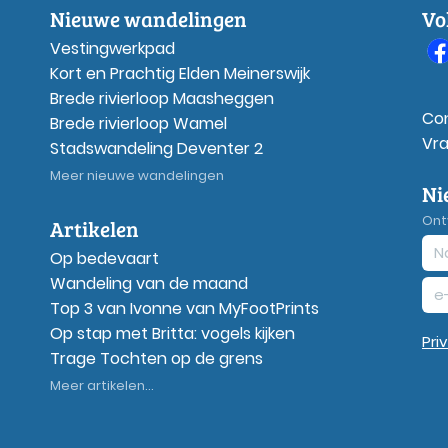
Nieuwe wandelingen
Vo
Vestingwerkpad
Kort en Prachtig Elden Meinerswijk
Brede rivierloop Maasheggen
Co
Brede rivierloop Wamel
Vr
Stadswandeling Deventer 2
Meer nieuwe wandelingen
Ni
Ont
Artikelen
Op bedevaart
Wandeling van de maand
Top 3 van Ivonne van MyFootPrints
Op stap met Britta: vogels kijken
Pri
Trage Tochten op de grens
Meer artikelen...