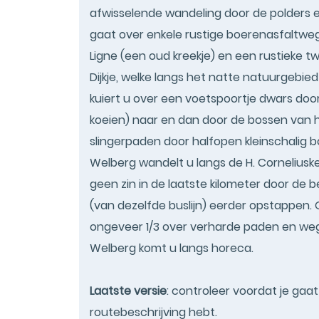
afwisselende wandeling door de polders e
gaat over enkele rustige boerenasfaltweg
Ligne (een oud kreekje) en een rustieke 
Dijkje, welke langs het natte natuurgebie
kuiert u over een voetspoortje dwars door
koeien) naar en dan door de bossen van h
slingerpaden door halfopen kleinschalig b
Welberg wandelt u langs de H. Corneliusk
geen zin in de laatste kilometer door de b
(van dezelfde buslijn) eerder opstappen
ongeveer 1/3 over verharde paden en weg
Welberg komt u langs horeca.
Laatste versie
: controleer voordat je gaa
routebeschrijving hebt.