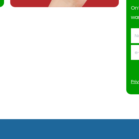
On
wan
Pri