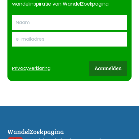
wandelinspiratie van WandelZoekpagina
Aanmelden
Privacy
verklaring
WandelZoekpagina