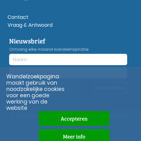
Contact
Vraag & Antwoord
Nieuwsbrief
Ontvang elke maand wandelinspiratie
Wandelzoekpagina
maakt gebruik van
Aanmelden
Privacy
verklaring
noodzakelijke cookies
voor een goede
werking van de
website
© Wandelzoekpagina.nl
|
Sitemap
|
Disclaimer
Accepteren
Meer info