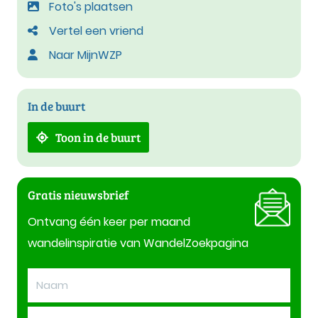
Foto's plaatsen
Vertel een vriend
Naar MijnWZP
In de buurt
Toon in de buurt
Gratis nieuwsbrief
Ontvang één keer per maand
wandelinspiratie van WandelZoekpagina