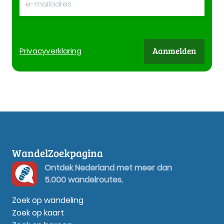
Aanmelden
Privacy
verklaring
WandelZoekpagina
Ontdek Nederland met meer dan
5.000 wandelroutes.
Zoek op wandeling
Zoek op kaart