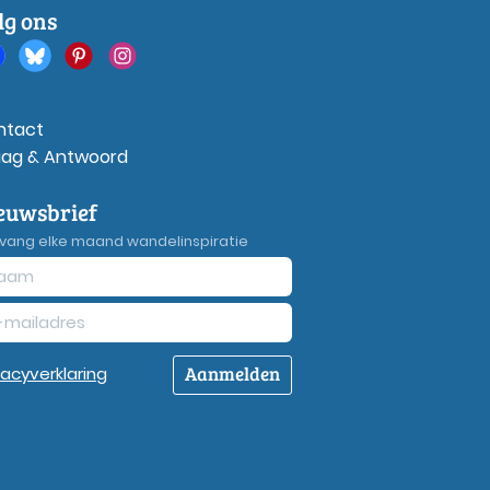
lg ons
ntact
aag & Antwoord
euwsbrief
vang elke maand wandelinspiratie
Aanmelden
vacy
verklaring