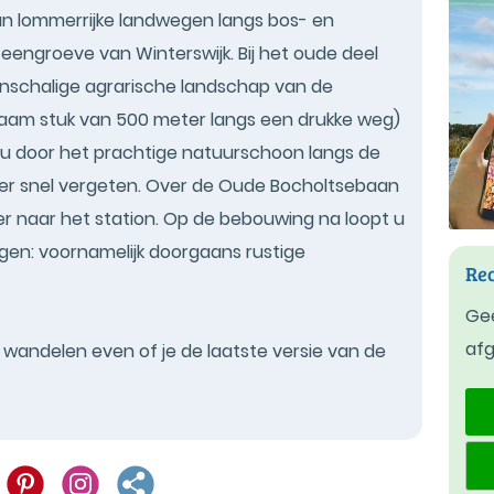
van lommerrijke landwegen langs bos- en
engroeve van Winterswijk. Bij het oude deel
einschalige agrarische landschap van de
am stuk van 500 meter langs een drukke weg)
t u door het prachtige natuurschoon langs de
er snel vergeten. Over de Oude Bocholtsebaan
er naar het station. Op de bebouwing na loopt u
gen: voornamelijk doorgaans rustige
Rec
Gee
af
t wandelen even of je de laatste versie van de