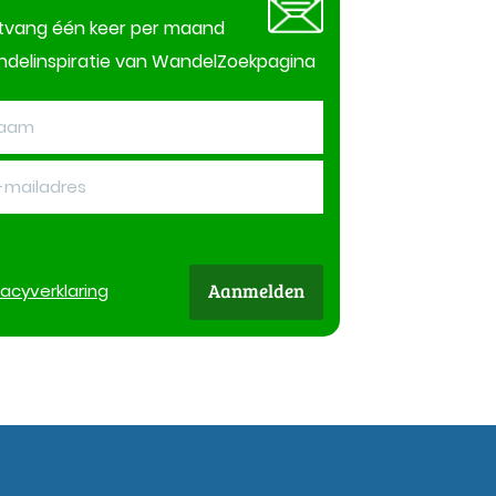
tvang één keer per maand
delinspiratie van WandelZoekpagina
Aanmelden
vacy
verklaring