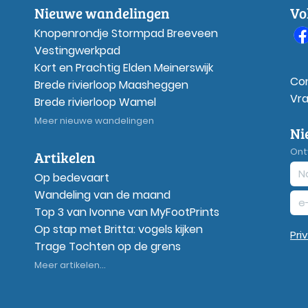
Nieuwe wandelingen
Vo
Knopenrondje Stormpad Breeveen
Vestingwerkpad
Kort en Prachtig Elden Meinerswijk
Co
Brede rivierloop Maasheggen
Vr
Brede rivierloop Wamel
Meer nieuwe wandelingen
Ni
Ont
Artikelen
Op bedevaart
Wandeling van de maand
Top 3 van Ivonne van MyFootPrints
Op stap met Britta: vogels kijken
Pri
Trage Tochten op de grens
Meer artikelen...