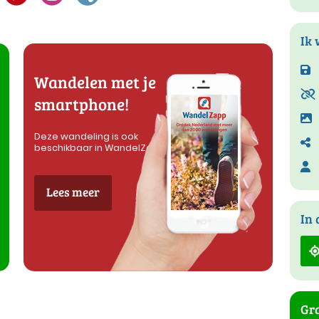
Ik 
Wandelen met je
smartphone!
Deze wandeling is ook
beschikbaar in WandelZapp
Lees meer
In 
Gra