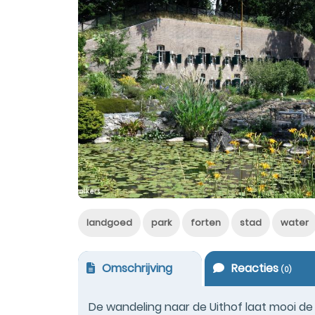
landgoed
park
forten
stad
water
Omschrijving
Reacties
(
0
)
De wandeling naar de Uithof laat mooi de 