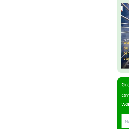
Gra
On
wan