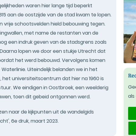
gelijkheden waren hier lange tijd beperkt
815 aan de oostzijde van de stad kwam te lopen.
en vrije schootsvelden hield bebouwing tegen.
tingwallen, met name de restanten van de
nog een indruk geven van de stadsgrens zoals
 Daarna lopen we door een stukje Utrecht dat
d voordat het werd bebouwd. Vervolgens komen
aterlinie. Uiteindelijk belanden we in het
Rec
 het universiteitscentrum dat hier na 1960 is
Gee
tuur. We eindigen in Oostbroek, een weelderig
als
uwen, toen dit gebeid ontgonnen werd.
en naar de kijkpunten uit de wandelgids
ht', 6e druk, maart 2023.