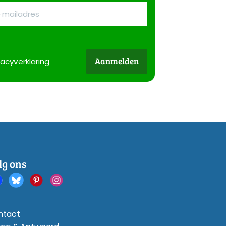
Aanmelden
vacy
verklaring
lg ons
ntact