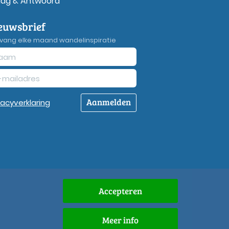
aag & Antwoord
euwsbrief
vang elke maand wandelinspiratie
Aanmelden
vacy
verklaring
Accepteren
Meer info