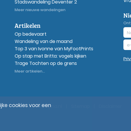
Vr
Stadswandeling Deventer 2
Meer nieuwe wandelingen
Ni
Ont
Artikelen
Op bedevaart
Wandeling van de maand
Top 3 van Ivonne van MyFootPrints
Op stap met Britta: vogels kijken
Pri
Trage Tochten op de grens
Meer artikelen...
ke cookies voor een
© Wandelzoekpagina.nl
|
Sitemap
|
Disclaimer