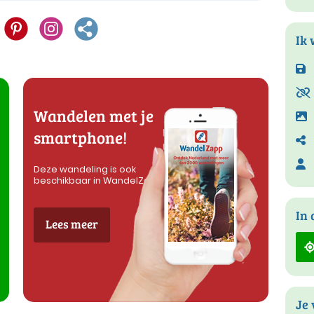
Ik 
Wandelen met je
smartphone!
Deze wandeling is ook
beschikbaar in WandelZapp
In 
Lees meer
Je 