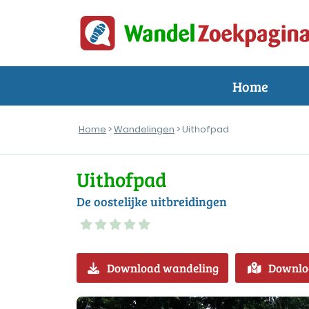
Home
Home
>
Wandelingen
> Uithofpad
Uithofpad
De oostelijke uitbreidingen
Download wandeling
Downlo