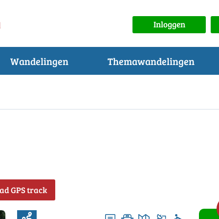
Inloggen
Wandelingen
Themawandelingen
ad GPS track