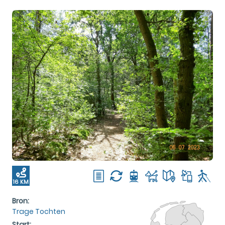
16 KM
Bron:
Trage Tochten
Start: