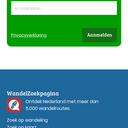
Aanmelden
Privacy
verklaring
WandelZoekpagina
Ontdek Nederland met meer dan
5.000 wandelroutes.
Zoek op wandeling
Zoek op kaart