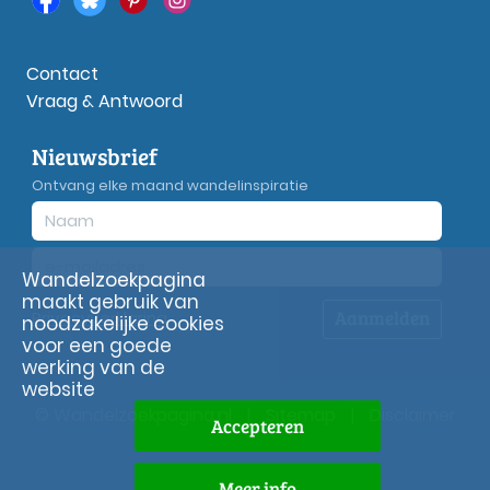
Contact
Vraag & Antwoord
Nieuwsbrief
Ontvang elke maand wandelinspiratie
Wandelzoekpagina
maakt gebruik van
Aanmelden
Privacy
verklaring
noodzakelijke cookies
voor een goede
werking van de
website
© Wandelzoekpagina.nl
|
Sitemap
|
Disclaimer
Accepteren
Meer info