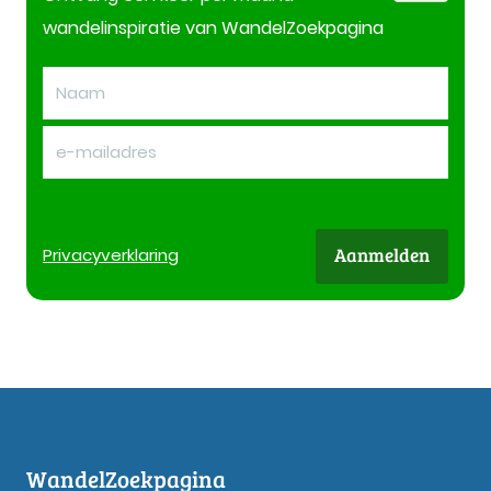
wandelinspiratie van WandelZoekpagina
Aanmelden
Privacy
verklaring
WandelZoekpagina