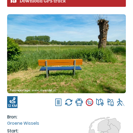
Download GPS track
12 KM
Bron:
Groene Wissels
Start: