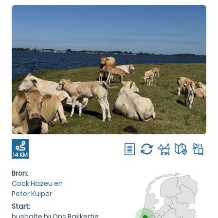
14 KM
Bron:
Cock Hazeu en
Peter Kuiper
Start:
bushalte bij Ons Bakkertje,