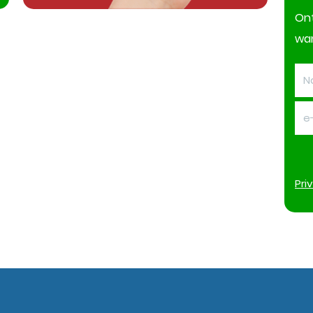
On
wan
Pri