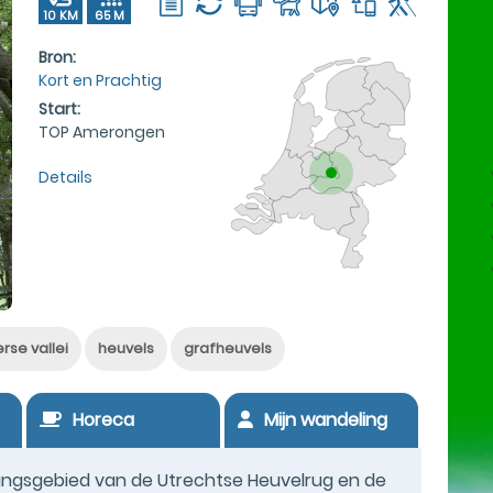
10 KM
65 M
Bron:
Kort en Prachtig
Start:
TOP Amerongen
Details
rse vallei
heuvels
grafheuvels
Horeca
Mijn wandeling
angsgebied van de Utrechtse Heuvelrug en de