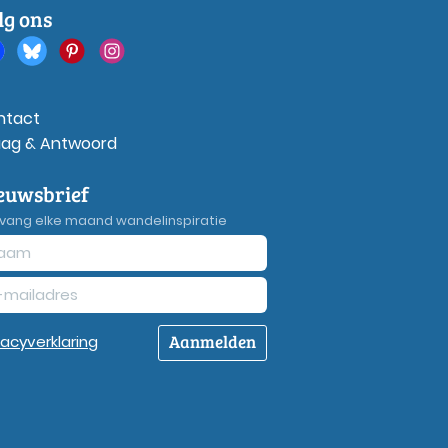
lg ons
ntact
aag & Antwoord
euwsbrief
vang elke maand wandelinspiratie
Aanmelden
vacy
verklaring