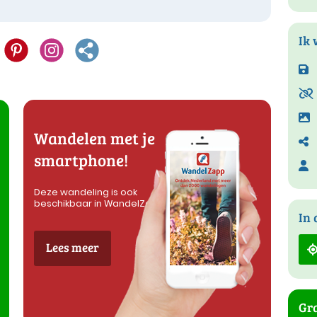
Ik 
Wandelen met je
smartphone!
Deze wandeling is ook
beschikbaar in WandelZapp
In 
Lees meer
Gra