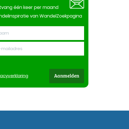
tvang één keer per maand
delinspiratie van WandelZoekpagina
Aanmelden
vacy
verklaring