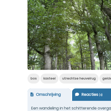
bos
kasteel
utrechtse heuvelrug
gelde
Omschrijving
Reacties
(
4
)
Een wandeling in het schitterende overg