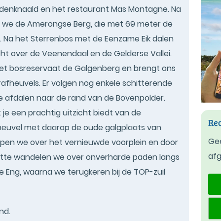
gedenknaald en het restaurant Mas Montagne. Na
 we de Amerongse Berg, die met 69 meter de
. Na het Sterrenbos met de Eenzame Eik dalen
ht over de Veenendaal en de Gelderse Vallei.
 het bosreservaat de Galgenberg en brengt ons
grafheuvels. Er volgen nog enkele schitterende
e afdalen naar de rand van de Bovenpolder.
t je een prachtig uitzicht biedt van de
Rec
euvel met daarop de oude galgplaats van
Gee
pen we over het vernieuwde voorplein en door
af
lotte wandelen we over onverharde paden langs
 Eng, waarna we terugkeren bij de TOP-zuil
nd.