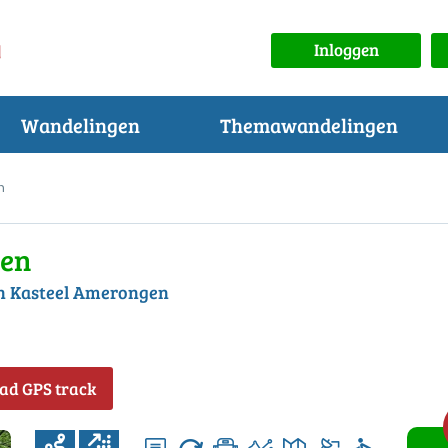
Inloggen
Wandelingen
Themawandelingen
n
gen
en Kasteel Amerongen
ad GPS track