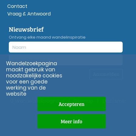
Contact
Vraag & Antwoord
Nieuwsbrief
Ontvang elke maand wandelinspiratie
Wandelzoekpagina
maakt gebruik van
Aanmelden
Privacy
verklaring
noodzakelijke cookies
voor een goede
werking van de
website
© Wandelzoekpagina.nl
|
Sitemap
|
Disclaimer
Accepteren
Meer info