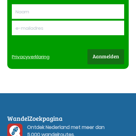
Aanmelden
Privacy
verklaring
WandelZoekpagina
Ontdek Nederland met meer dan
5.000 wandelroutes.