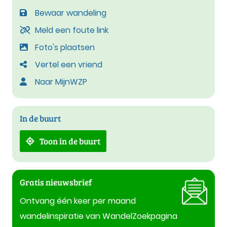
Bewaar wandeling
Meld een foute link
Foto's plaatsen
Vertel een vriend
Naar MijnWZP
In de buurt
Toon in de buurt
Gratis nieuwsbrief
Ontvang één keer per maand
wandelinspiratie van WandelZoekpagina