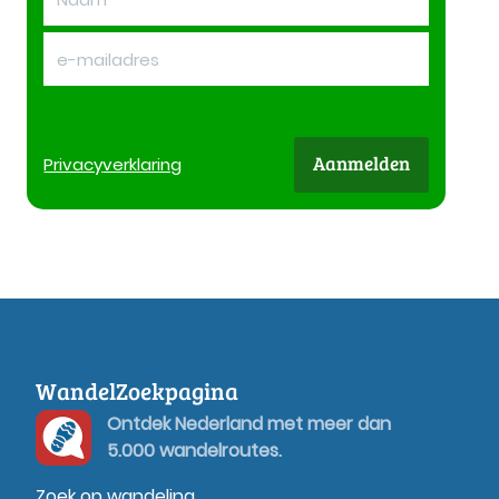
Aanmelden
Privacy
verklaring
WandelZoekpagina
Ontdek Nederland met meer dan
5.000 wandelroutes.
Zoek op wandeling