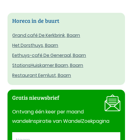
Horeca in de buurt
Grand café De Kerkbrink, Baarn
Het Dorsthuys, Baarn
Eethuys-café De Generaal, Baarn
StationsHuiskamer Baarn, Baarn
Restaurant Eemlust, Baarn
Gratis nieuwsbrief
Ontvang één keer per maand
wandelinspiratie van WandelZoekpagina