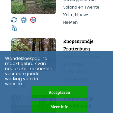
Salland en Twente
10 km
,
Nieuw-
Heeten
Knopenrondje
Prattenburg
Beukenlanen, Solkuil
Wandelzoekpagina
maakt gebruik van
en Kasteel
noodzakelijke cookies
Prattenburg
voor een goede
werking van de
6 km
,
Rhenen
website
Accepteren
Knopenrondje
Kozakkenput
Meer info