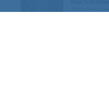
Trage Tocht Holla
Hollandscheveld, l
12 km
,
Hollandscheve
Trage Tocht Nieuw
Mantingerveld, Geu
13 km
,
Nieuw-Balinge
Trage Tocht Soer
Langs donk en dal b
13 km
,
Soerendonk