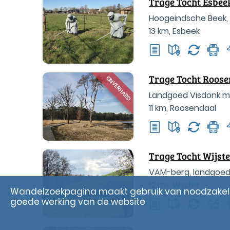
Trage Tocht Esbee
Hoogeindsche Beek,
13 km
,
Esbeek
Trage Tocht Roos
ONVERHARD
Landgoed Visdonk m
11 km
,
Roosendaal
Trage Tocht Wijst
VAM-berg, landgoed
12 km
,
Wijster
Wandelzoekpagina maakt gebruik van noodzakelij
goede werking van de website