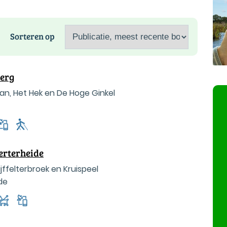
Sorteren op
berg
n, Het Hek en De Hoge Ginkel
erterheide
ffelterbroek en Kruispeel
de