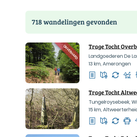
718 wandelingen gevonden
Trage Tocht Over
ONVERHARD
Landgoederen De Laa
13 km
,
Amerongen
Trage Tocht Altwe
Tungelroysebeek, Wij
15 km
,
Altweerterhei