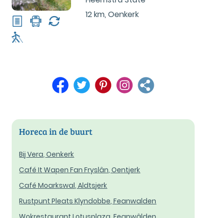
12 km
,
Oenkerk
Horeca in de buurt
Bij Vera, Oenkerk
Café It Wapen Fan Fryslân, Oentjerk
Café Moarkswal, Aldtsjerk
Rustpunt Pleats Klyndobbe, Feanwalden
Wokrestaurant Lotusplaza, Feanwâlden