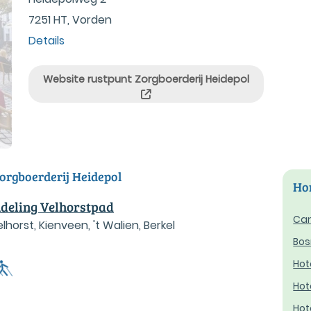
7251 HT, Vorden
Details
Website rustpunt Zorgboerderij Heidepol
orgboerderij Heidepol
Hor
eling Velhorstpad
Cam
lhorst, Kienveen, 't Walien, Berkel
Bos
Hot
Hot
Hot