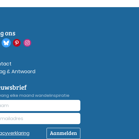
lg ons
tact
ag & Antwoord
euwsbrief
vang elke maand wandelinspiratie
Aanmelden
vacy
verklaring