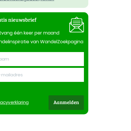
tis nieuwsbrief
tvang één keer per maand
delinspiratie van WandelZoekpagina
Aanmelden
vacy
verklaring