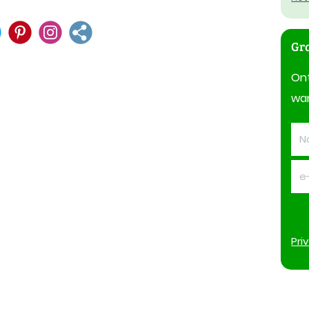
Gra
On
wan
Pri