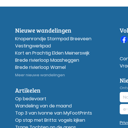
Nieuwe wandelingen
Vo
Knopenrondje Stormpad Breeveen
Vestingwerkpad
Kort en Prachtig Elden Meinerswijk
Con
Brede rivierloop Maasheggen
Vra
Brede rivierloop Wamel
Meer nieuwe wandelingen
Ni
Ont
Artikelen
Op bedevaart
Wandeling van de maand
Top 3 van Ivonne van MyFootPrints
Op stap met Britta: vogels kijken
Pri
Trage Tochten op de grens