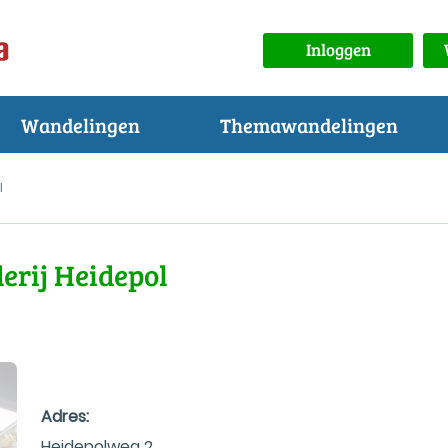
Inloggen
Wandelingen
Themawandelingen
l
erij Heidepol
Adres:
Heidepolweg 2