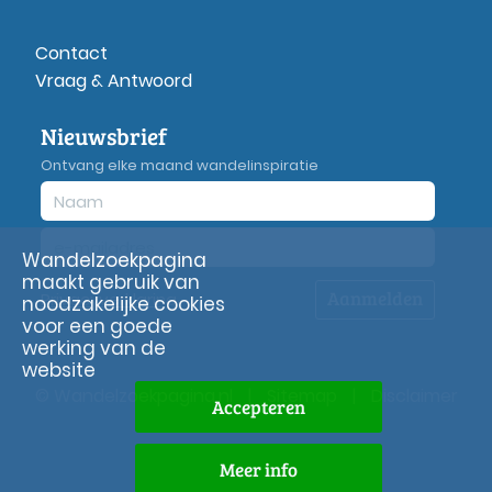
Contact
Vraag & Antwoord
Nieuwsbrief
Ontvang elke maand wandelinspiratie
Wandelzoekpagina
maakt gebruik van
Aanmelden
Privacy
verklaring
noodzakelijke cookies
voor een goede
werking van de
website
© Wandelzoekpagina.nl
|
Sitemap
|
Disclaimer
Accepteren
Meer info