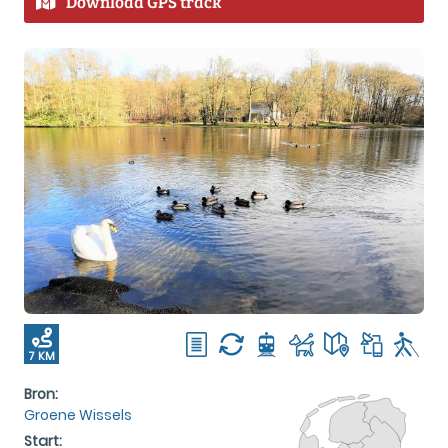
Download GPS track
7 KM
Bron:
Groene Wissels
Start: