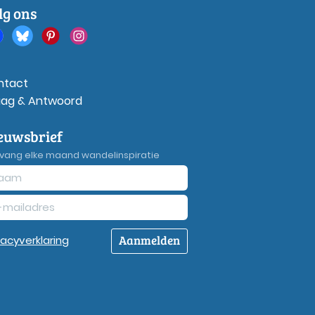
lg ons
ntact
aag & Antwoord
euwsbrief
vang elke maand wandelinspiratie
Aanmelden
vacy
verklaring