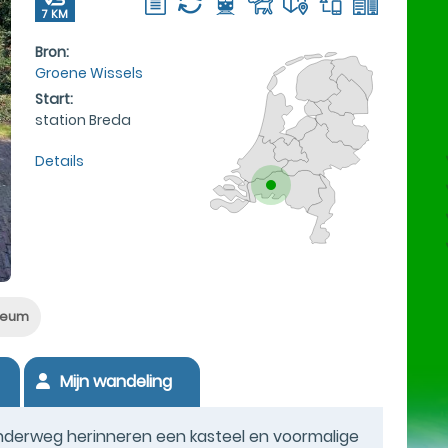
7 KM
Bron:
Groene Wissels
Start:
station Breda
Details
eum
Mijn wandeling
, onderweg herinneren een kasteel en voormalige