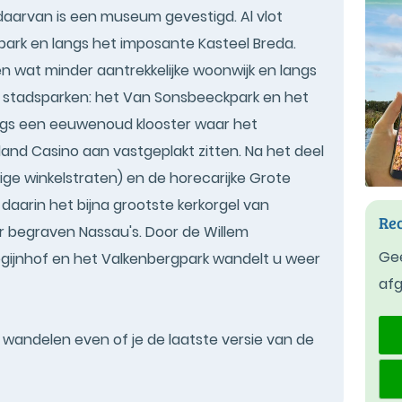
aarvan is een museum gevestigd. Al vlot
ark en langs het imposante Kasteel Breda.
n wat minder aantrekkelijke woonwijk en langs
e stadsparken: het Van Sonsbeeckpark en het
ngs een eeuwenoud klooster waar het
nd Casino aan vastgeplakt zitten. Na het deel
ige winkelstraten) en de horecarijke Grote
daarin het bijna grootste kerkorgel van
Rec
r begraven Nassau's. Door de Willem
Gee
egijnhof en het Valkenbergpark wandelt u weer
af
t wandelen even of je de laatste versie van de