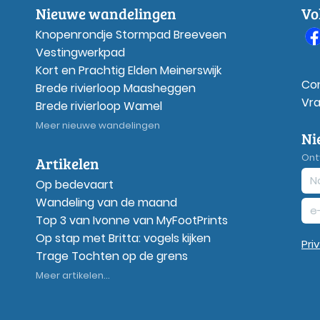
Nieuwe wandelingen
Vo
Knopenrondje Stormpad Breeveen
Vestingwerkpad
Kort en Prachtig Elden Meinerswijk
Co
Brede rivierloop Maasheggen
Vr
Brede rivierloop Wamel
Meer nieuwe wandelingen
Ni
Ont
Artikelen
Op bedevaart
Wandeling van de maand
Top 3 van Ivonne van MyFootPrints
Op stap met Britta: vogels kijken
Pri
Trage Tochten op de grens
Meer artikelen...