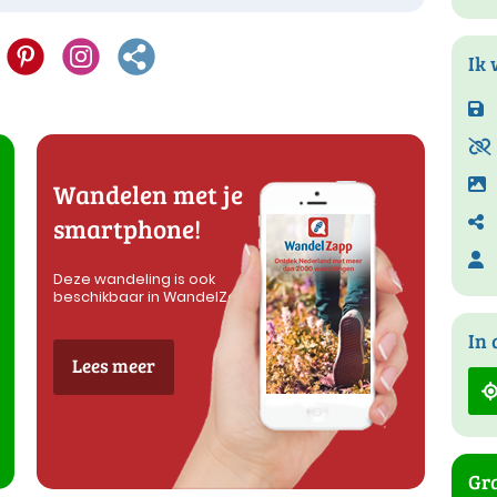
Ik 
Wandelen met je
smartphone!
Deze wandeling is ook
beschikbaar in WandelZapp
In 
Lees meer
Gra