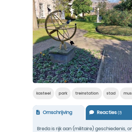
kasteel
park
treinstation
stad
mus
Omschrijving
Reacties
(
7
)
Breda is rijk aan (militaire) geschiedenis