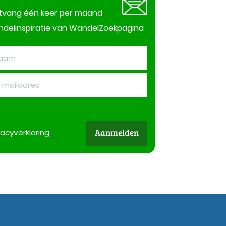
tvang één keer per maand
delinspiratie van WandelZoekpagina
Aanmelden
vacy
verklaring