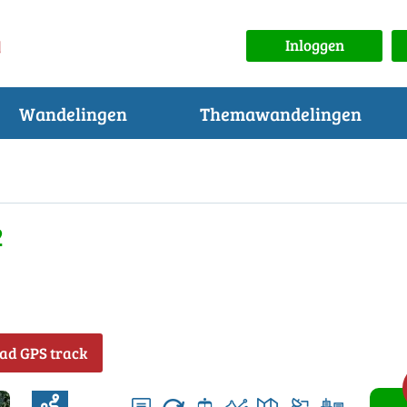
Inloggen
Wandelingen
Themawandelingen
2
ad GPS track