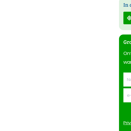
In 
Gra
On
wan
Pri