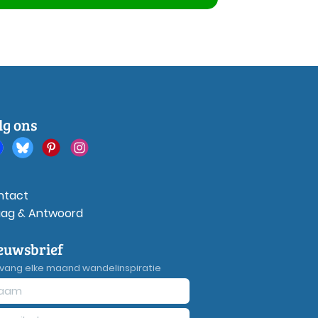
lg ons
ntact
aag & Antwoord
euwsbrief
vang elke maand wandelinspiratie