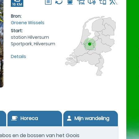
16 KM
Bron:
Groene Wissels
Start:
station Hilversum
Sportpark, Hilversum
Details
Horeca
Mijn wandeling
nebos en de bossen van het Goois