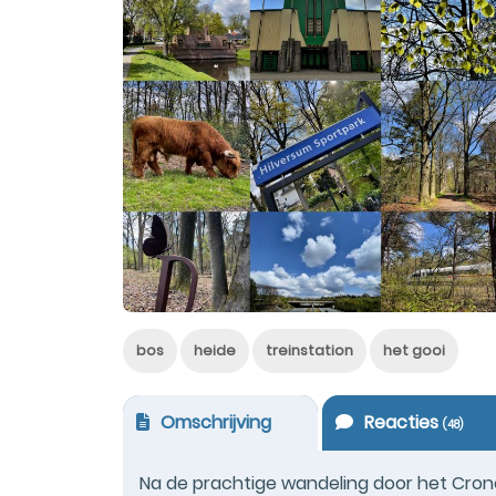
bos
heide
treinstation
het gooi
Omschrijving
Reacties
(
48
)
Na de prachtige wandeling door het Cro