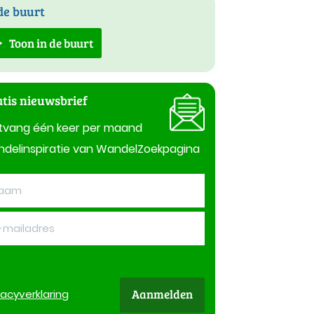
de buurt
Toon in de buurt
tis nieuwsbrief
tvang één keer per maand
delinspiratie van WandelZoekpagina
Aanmelden
vacy
verklaring