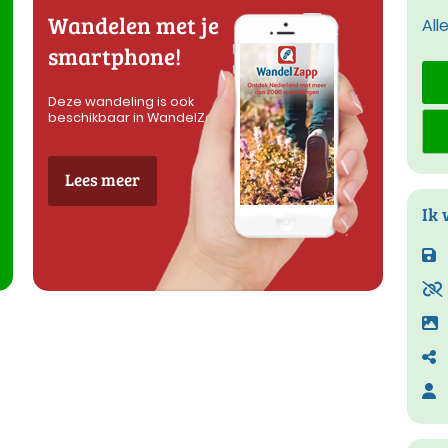
Wandelen met je
All
smartphone!
Deze wandeling is ook
beschikbaar in WandelZapp
Lees meer
Ik 