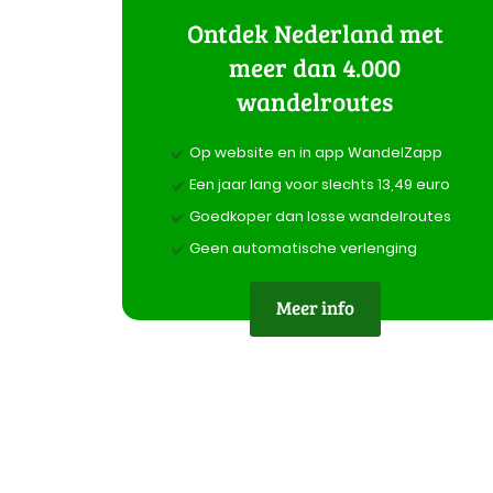
Ontdek Nederland met
meer dan 4.000
wandelroutes
Op website en in app WandelZapp
Een jaar lang voor slechts 13,49 euro
Goedkoper dan losse wandelroutes
Geen automatische verlenging
Meer info