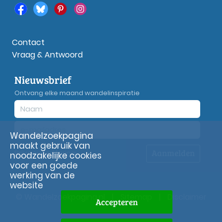
Contact
Vraag & Antwoord
Nieuwsbrief
Ontvang elke maand wandelinspiratie
Wandelzoekpagina
maakt gebruik van
Aanmelden
Privacy
verklaring
noodzakelijke cookies
voor een goede
werking van de
website
© Wandelzoekpagina.nl
|
Sitemap
|
Disclaimer
Accepteren