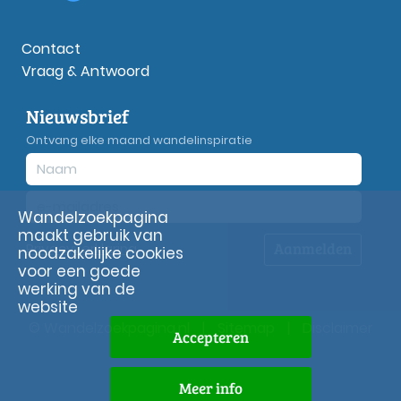
Contact
Vraag & Antwoord
Nieuwsbrief
Ontvang elke maand wandelinspiratie
Wandelzoekpagina
maakt gebruik van
Aanmelden
Privacy
verklaring
noodzakelijke cookies
voor een goede
werking van de
website
© Wandelzoekpagina.nl
|
Sitemap
|
Disclaimer
Accepteren
Meer info