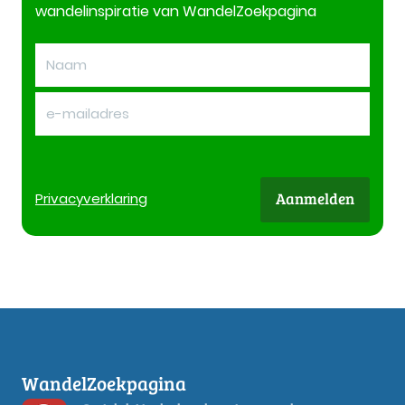
wandelinspiratie van WandelZoekpagina
Aanmelden
Privacy
verklaring
WandelZoekpagina