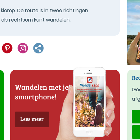
klomp. De route is in twee richtingen
- als rechtsom kunt wandelen.
Rec
Wandelen met je
Gee
smartphone!
af
Lees meer