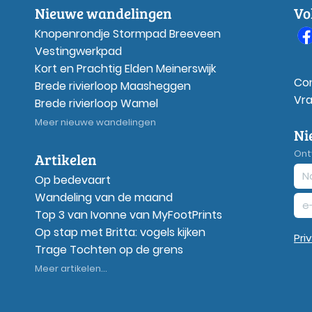
Nieuwe wandelingen
Vo
Knopenrondje Stormpad Breeveen
Vestingwerkpad
Kort en Prachtig Elden Meinerswijk
Co
Brede rivierloop Maasheggen
Vr
Brede rivierloop Wamel
Meer nieuwe wandelingen
Ni
Ont
Artikelen
Op bedevaart
Wandeling van de maand
Top 3 van Ivonne van MyFootPrints
Op stap met Britta: vogels kijken
Pri
Trage Tochten op de grens
Meer artikelen...