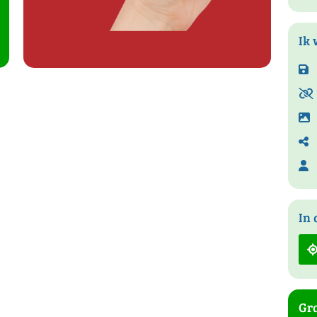
Ik 
In 
Gra