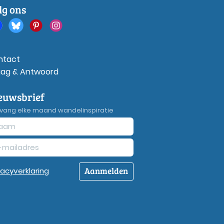
lg ons
ntact
aag & Antwoord
euwsbrief
vang elke maand wandelinspiratie
Aanmelden
vacy
verklaring