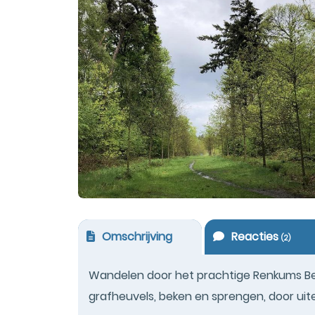
Omschrijving
Reacties
(
2
)
Wandelen door het prachtige Renkums Bee
grafheuvels, beken en sprengen, door ui