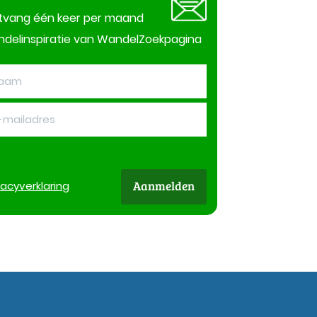
tvang één keer per maand
delinspiratie van WandelZoekpagina
Aanmelden
vacy
verklaring