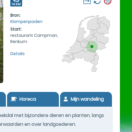
14 KM
Bron:
Klompenpaden
Start:
restaurant Campman,
Renkum
Details
Horeca
Mijn wandeling
kdal met bijzondere dieren en planten, langs
terwaarden en over landgoederen.