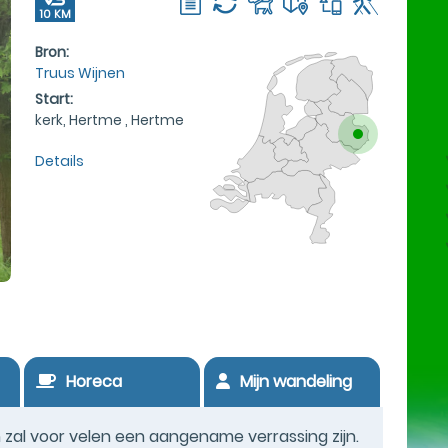
10 KM
Bron:
Truus Wijnen
Start:
kerk, Hertme , Hertme
Details
Horeca
Mijn wandeling
al voor velen een aangename verrassing zijn.