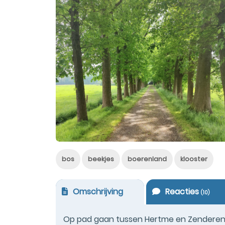
bos
beekjes
boerenland
klooster
Omschrijving
Reacties
(
10
)
Op pad gaan tussen Hertme en Zenderen z