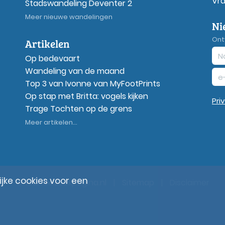
Vr
Stadswandeling Deventer 2
Meer nieuwe wandelingen
Ni
Ont
Artikelen
Op bedevaart
Wandeling van de maand
Top 3 van Ivonne van MyFootPrints
Op stap met Britta: vogels kijken
Pri
Trage Tochten op de grens
Meer artikelen...
ke cookies voor een
© Wandelzoekpagina.nl
|
Sitemap
|
Disclaimer