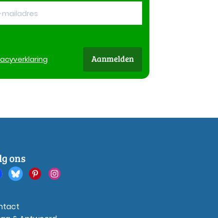
Aanmelden
vacy
verklaring
lg ons
ntact