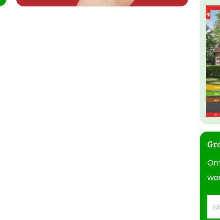
Gra
On
wan