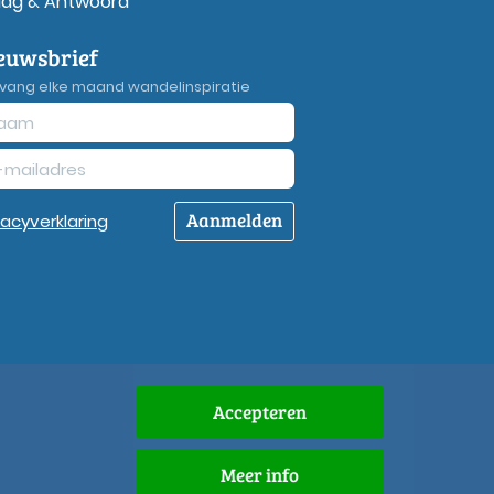
aag & Antwoord
euwsbrief
vang elke maand wandelinspiratie
Aanmelden
vacy
verklaring
Accepteren
Meer info