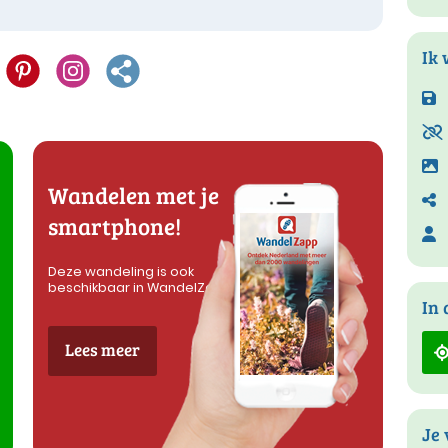
Ik 
Wandelen met je
smartphone!
Deze wandeling is ook
beschikbaar in WandelZapp
In 
Lees meer
Je 