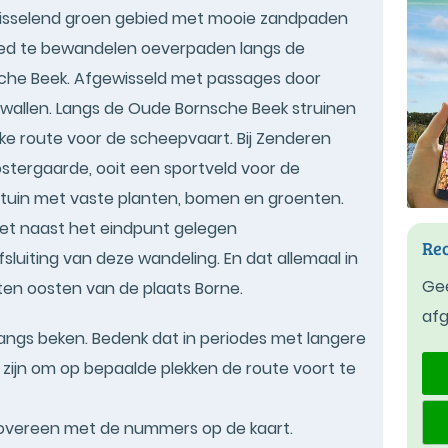
fwisselend groen gebied met mooie zandpaden
oed te bewandelen oeverpaden langs de
he Beek. Afgewisseld met passages door
twallen. Langs de Oude Bornsche Beek struinen
rijke route voor de scheepvaart. Bij Zenderen
ostergaarde, ooit een sportveld voor de
tuin met vaste planten, bomen en groenten.
het naast het eindpunt gelegen
Rec
luiting van deze wandeling. En dat allemaal in
Gee
ten oosten van de plaats Borne.
af
angs beken. Bedenk dat in periodes met langere
an zijn om op bepaalde plekken de route voort te
 overeen met de nummers op de kaart.