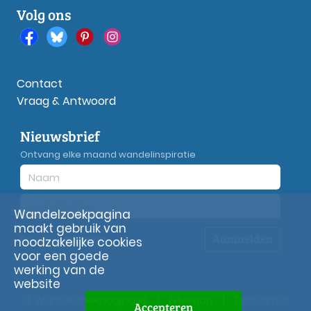
Volg ons
Contact
Vraag & Antwoord
Nieuwsbrief
Ontvang elke maand wandelinspiratie
Wandelzoekpagina
maakt gebruik van
Aanmelden
Privacy
verklaring
noodzakelijke cookies
voor een goede
werking van de
website
© Wandelzoekpagina.nl
|
Sitemap
|
Disclaimer
Accepteren