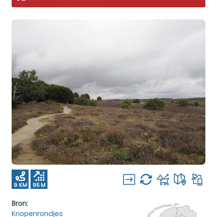
9 KM
95 M
Bron:
Knopenrondjes