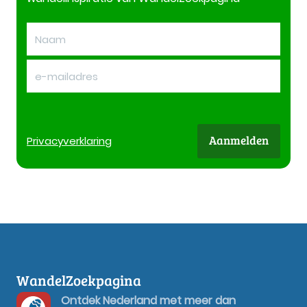
Aanmelden
Privacy
verklaring
WandelZoekpagina
Ontdek Nederland met meer dan