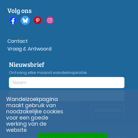
Volg ons
Contact
Vraag & Antwoord
Nieuwsbrief
Ontvang elke maand wandelinspiratie
Wandelzoekpagina
maakt gebruik van
Aanmelden
Privacy
verklaring
noodzakelijke cookies
voor een goede
werking van de
website
© Wandelzoekpagina.nl
|
Sitemap
|
Disclaimer