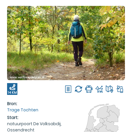
14 KM
Bron:
Trage Tochten
Start:
natuurpoort De Volksabdij,
Ossendrecht