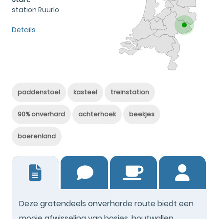
station Ruurlo
Details
paddenstoel
kasteel
treinstation
90% onverhard
achterhoek
beekjes
boerenland
22
Deze grotendeels onverharde route biedt een
mooie afwisseling van bosjes, houtwallen,