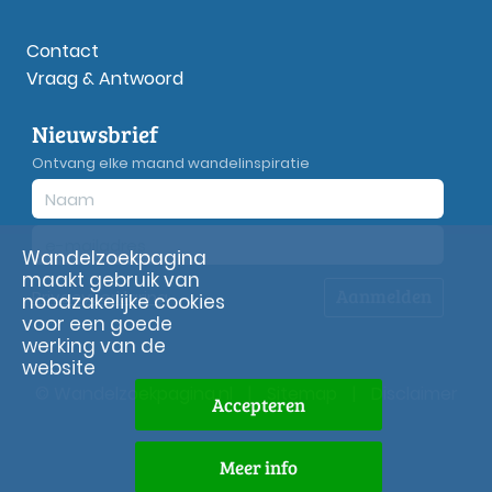
Contact
Vraag & Antwoord
Nieuwsbrief
Ontvang elke maand wandelinspiratie
Wandelzoekpagina
maakt gebruik van
Aanmelden
Privacy
verklaring
noodzakelijke cookies
voor een goede
werking van de
website
© Wandelzoekpagina.nl
|
Sitemap
|
Disclaimer
Accepteren
Meer info