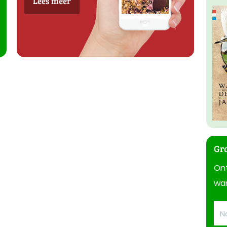
Lees meer
Gra
On
wan