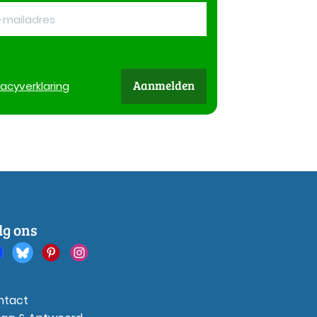
Aanmelden
vacy
verklaring
lg ons
ntact