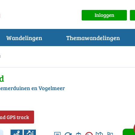
Inloggen
Wandelingen
Themawandelingen
d
d
nemerduinen en Vogelmeer
ad GPS track