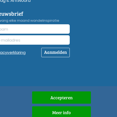
aag & Antwoord
euwsbrief
vang elke maand wandelinspiratie
Aanmelden
vacy
verklaring
Accepteren
Meer info