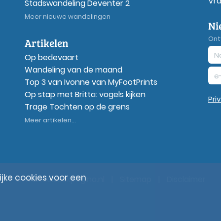
Vr
Stadswandeling Deventer 2
Meer nieuwe wandelingen
Ni
Ont
Artikelen
Op bedevaart
Wandeling van de maand
Top 3 van Ivonne van MyFootPrints
Op stap met Britta: vogels kijken
Pri
Trage Tochten op de grens
Meer artikelen...
ke cookies voor een
© Wandelzoekpagina.nl
|
Sitemap
|
Disclaimer