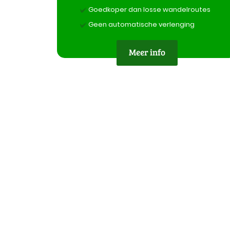
Goedkoper dan losse wandelroutes
Geen automatische verlenging
Meer info