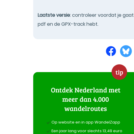
Laatste versie
: controleer voordat je gaa
pdf en de GPX-track hebt.
tip
Ontdek Nederland met
meer dan 4.000
wandelroutes
Op website en in app WandelZapp
Een jaar lang voor slechts 13,49 euro