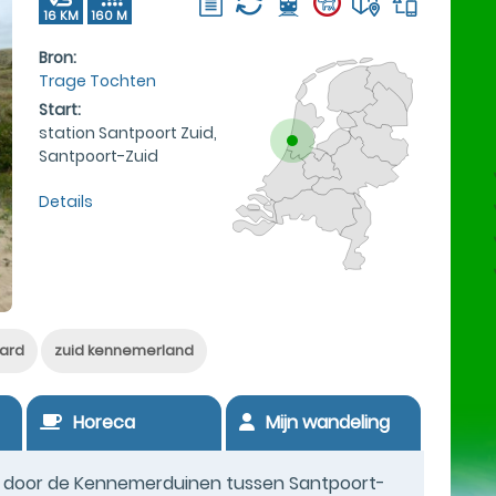
16 KM
160 M
Bron:
Trage Tochten
Start:
station Santpoort Zuid,
Santpoort-Zuid
Details
ard
zuid kennemerland
Horeca
Mijn wandeling
g door de Kennemerduinen tussen Santpoort-