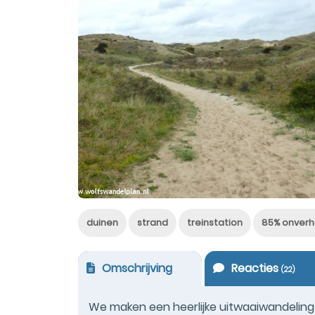
duinen
strand
treinstation
85% onverh
Omschrijving
Reacties
(
22
)
We maken een heerlijke uitwaaiwandelin