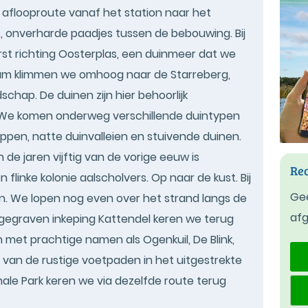
 aflooproute vanaf het station naar het
, onverharde paadjes tussen de bebouwing. Bij
rst richting Oosterplas, een duinmeer dat we
aam klimmen we omhoog naar de Starreberg,
schap. De duinen zijn hier behoorlijk
a. We komen onderweg verschillende duintypen
pen, natte duinvalleien en stuivende duinen.
de jaren vijftig van de vorige eeuw is
Rec
flinke kolonie aalscholvers. Op naar de kust. Bij
Gee
n. We lopen nog even over het strand langs de
af
w gegraven inkeping Kattendel keren we terug
 met prachtige namen als Ogenkuil, De Blink,
van de rustige voetpaden in het uitgestrekte
ale Park keren we via dezelfde route terug