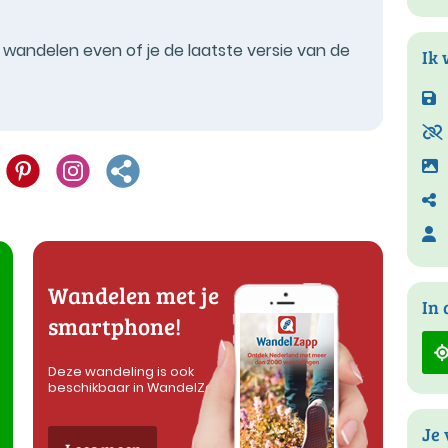
t wandelen even of je de laatste versie van de
Ik 
Wandelen met je
In 
smartphone!
Deze wandeling is ook
beschikbaar in WandelZapp
Je 