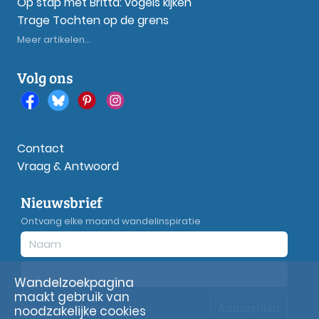
Op stap met Britta: vogels kijken
Trage Tochten op de grens
Meer artikelen...
Volg ons
Contact
Vraag & Antwoord
Nieuwsbrief
Ontvang elke maand wandelinspiratie
Wandelzoekpagina
maakt gebruik van
Aanmelden
Privacy
verklaring
noodzakelijke cookies