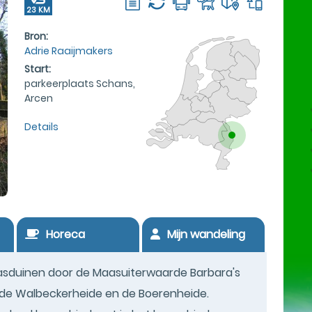
23 KM
Bron:
Adrie Raaijmakers
Start:
parkeerplaats Schans,
Arcen
Details
Horeca
Mijn wandeling
asduinen door de Maasuiterwaarde Barbara's
 de Walbeckerheide en de Boerenheide.