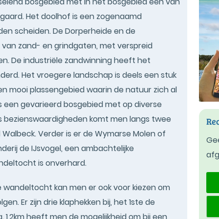
sselend bosgebied met in het bosgebied een van
lgaard. Het doolhof is een zogenaamd
aden scheiden. De Dorperheide en de
van zand- en grindgaten, met verspreid
n. De industriële zandwinning heeft het
derd. Het vroegere landschap is deels een stuk
een mooi plassengebied waarin de natuur zich al
is een gevarieerd bosgebied met op diverse
Als bezienswaardigheden komt men langs twee
Rec
el Walbeck. Verder is er de Wymarse Molen of
Gee
derij de IJsvogel, een ambachtelijke
af
andeltocht is onverhard.
e wandeltocht kan men er ook voor kiezen om
n. Er zijn drie klaphekken bij, het 1ste de
. 1,2km heeft men de mogelijkheid om bij een