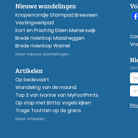
Nieuwe wandelingen
Vo
Knopenrondje Stormpad Breeveen
Vestingwerkpad
Kort en Prachtig Elden Meinerswijk
Co
Brede rivierloop Maasheggen
Vr
Brede rivierloop Wamel
Meer nieuwe wandelingen
Ni
Ont
Artikelen
Op bedevaart
Wandeling van de maand
Top 3 van Ivonne van MyFootPrints
Op stap met Britta: vogels kijken
Pri
Trage Tochten op de grens
Meer artikelen...