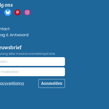
lg ons
ntact
aag & Antwoord
euwsbrief
vang elke maand wandelinspiratie
Aanmelden
vacy
verklaring