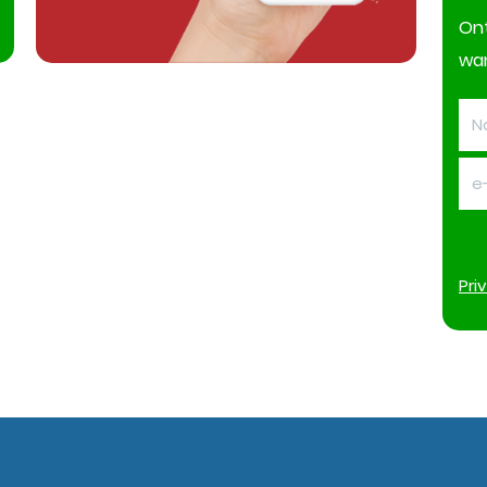
On
wan
Pri