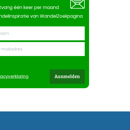
tvang één keer per maand
delinspiratie van WandelZoekpagina
Aanmelden
vacy
verklaring