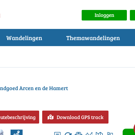
Inloggen
Wandelingen
Themawandelingen
andgoed Arcen en de Hamert
outebeschrijving
Download GPS track