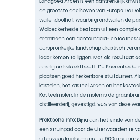
Landgoed Arcen is een aantrekkelijk afwi
de grootste doolhoven van Europa De Do
wallendoolhof, waarbij grondwallen de p
Walbeckerheide bestaan uit een complex 
eromheen een aantal naald- en loofbosse
oorspronkelijke landschap drastisch veran
lager komen te liggen. Met als resultaat 
aardig ontwikkeld heeft. De Boerenheide 
plaatsen goed herkenbare stuifduinen. 
kastelen, het kasteel Arcen en het kaste
Kasteelmolen. In de molen is de graanbran
distilleerderij, gevestigd. 90% van deze w
Praktische info:
Bijna aan het einde van d
een struinpad door de uiterwaarden te volge
uiterwaarde inlopen na ca. 900m en na ca