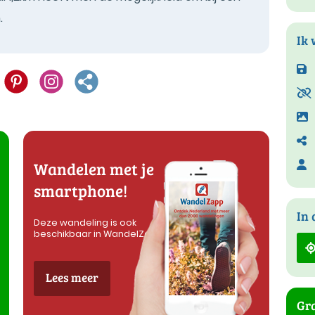
.
Ik 
Wandelen met je
smartphone!
In 
Deze wandeling is ook
beschikbaar in WandelZapp
Lees meer
Gra