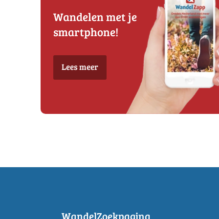
Wandelen met je
smartphone!
Lees meer
WandelZoekpagina