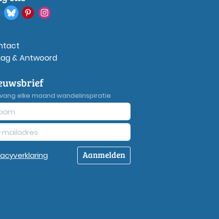
ntact
aag & Antwoord
euwsbrief
vang elke maand wandelinspiratie
Aanmelden
vacy
verklaring