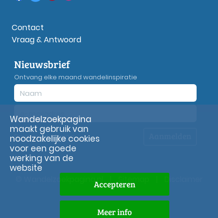
Contact
Vraag & Antwoord
Nieuwsbrief
Ontvang elke maand wandelinspiratie
Wandelzoekpagina
maakt gebruik van
Aanmelden
Privacy
verklaring
noodzakelijke cookies
voor een goede
werking van de
website
© Wandelzoekpagina.nl
|
Sitemap
|
Disclaimer
Accepteren
Meer info