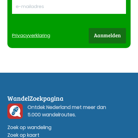
Aanmelden
Privacy
verklaring
WandelZoekpagina
Ontdek Nederland met meer dan
5.000 wandelroutes.
Zoek op wandeling
Zoek op kaart