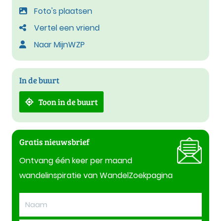
Foto's plaatsen
Vertel een vriend
Naar MijnWZP
In de buurt
Toon in de buurt
Gratis nieuwsbrief
Ontvang één keer per maand
wandelinspiratie van WandelZoekpagina