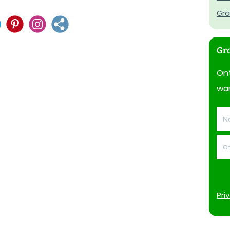
Gra
Gra
On
wan
Pri