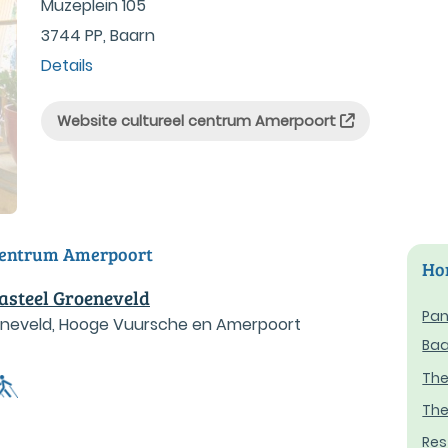
Muzeplein 105
3744 PP, Baarn
Details
Website cultureel centrum Amerpoort
 centrum Amerpoort
Hor
asteel Groeneveld
Pan
neveld, Hooge Vuursche en Amerpoort
Baa
The
The
Res