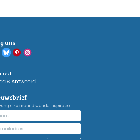
lg ons
tact
ag & Antwoord
euwsbrief
vang elke maand wandelinspiratie