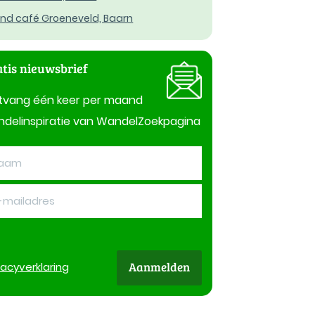
nd café Groeneveld, Baarn
tis nieuwsbrief
tvang één keer per maand
delinspiratie van WandelZoekpagina
Aanmelden
vacy
verklaring