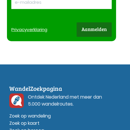
Aanmelden
Privacy
verklaring
WandelZoekpagina
Ontdek Nederland met meer dan
5.000 wandelroutes.
Zoek op wandeling
Zoek op kaart