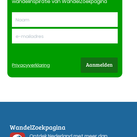
wandelinspiratie van WandelZoekpagina
Aanmelden
Privacy
verklaring
WandelZoekpagina
Ontdek Nederland met meer dan