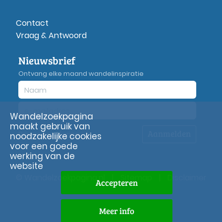
Contact
Vraag & Antwoord
Nieuwsbrief
Ontvang elke maand wandelinspiratie
Wandelzoekpagina
maakt gebruik van
Aanmelden
Privacy
verklaring
noodzakelijke cookies
voor een goede
werking van de
website
© Wandelzoekpagina.nl
|
Sitemap
|
Disclaimer
Accepteren
Meer info