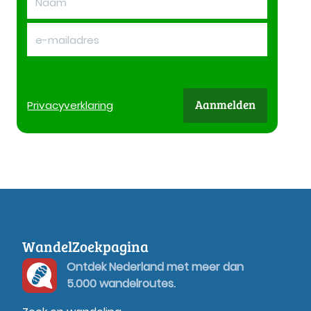
Aanmelden
Privacy
verklaring
WandelZoekpagina
Ontdek Nederland met meer dan
5.000 wandelroutes.