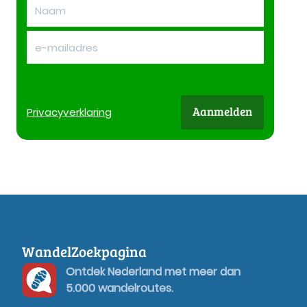
Aanmelden
Privacy
verklaring
WandelZoekpagina
Ontdek Nederland met meer dan
5.000 wandelroutes.