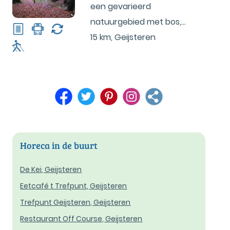
een gevarieerd
natuurgebied met bos,
weide en akkers.
15 km
,
Geijsteren
Horeca in de buurt
De Kei, Geijsteren
Eetcafé t Trefpunt, Geijsteren
Trefpunt Geijsteren, Geijsteren
Restaurant Off Course, Geijsteren