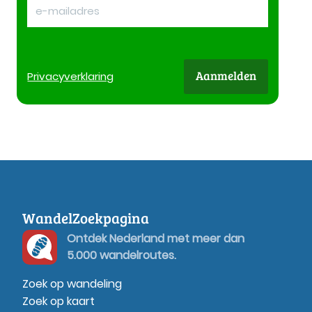
Aanmelden
Privacy
verklaring
WandelZoekpagina
Ontdek Nederland met meer dan
5.000 wandelroutes.
Zoek op wandeling
Zoek op kaart