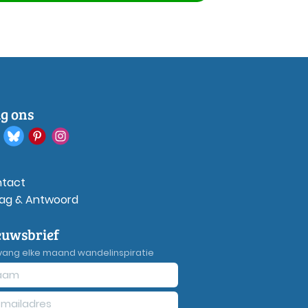
lg ons
tact
ag & Antwoord
euwsbrief
vang elke maand wandelinspiratie