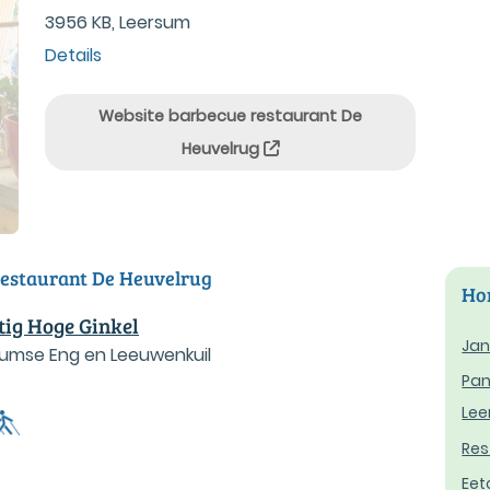
3956 KB, Leersum
Details
Website barbecue restaurant De
Heuvelrug
restaurant De Heuvelrug
Hor
tig Hoge Ginkel
Jan
sumse Eng en Leeuwenkuil
Pan
Le
Res
Eet