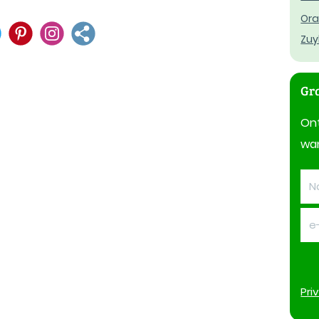
Ora
Zuy
Gra
On
wan
Pri