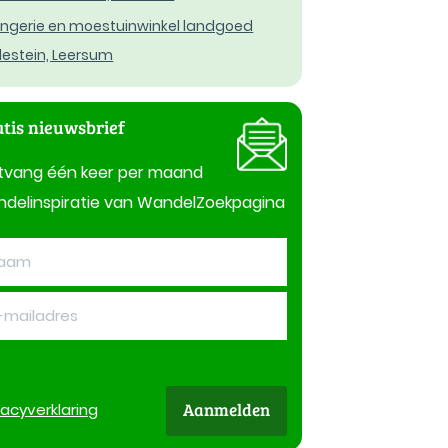
ngerie en moestuinwinkel landgoed
lestein, Leersum
tis nieuwsbrief
tvang één keer per maand
delinspiratie van WandelZoekpagina
Aanmelden
vacy
verklaring