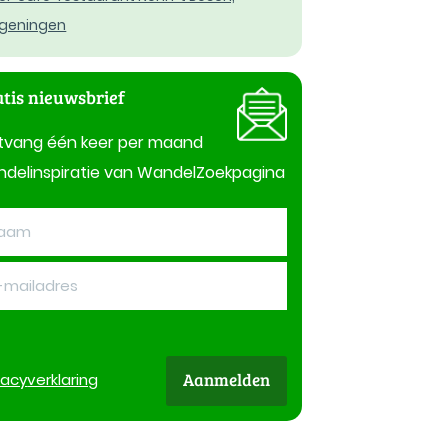
geningen
tis nieuwsbrief
tvang één keer per maand
delinspiratie van WandelZoekpagina
Aanmelden
vacy
verklaring