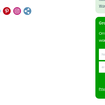
Wa
Gra
On
wan
Pri