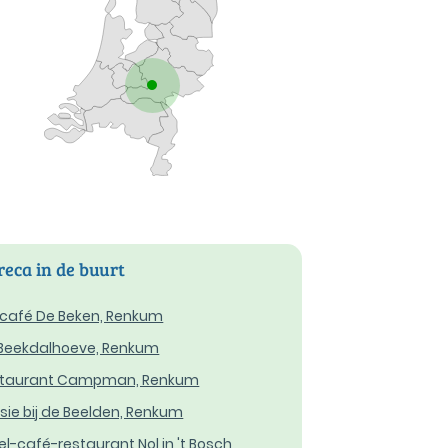
eca in de buurt
café De Beken, Renkum
Beekdalhoeve, Renkum
staurant Campman, Renkum
sie bij de Beelden, Renkum
el-café-restaurant Nol in 't Bosch,