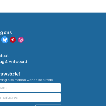
lg ons
tact
ag & Antwoord
euwsbrief
vang elke maand wandelinspiratie