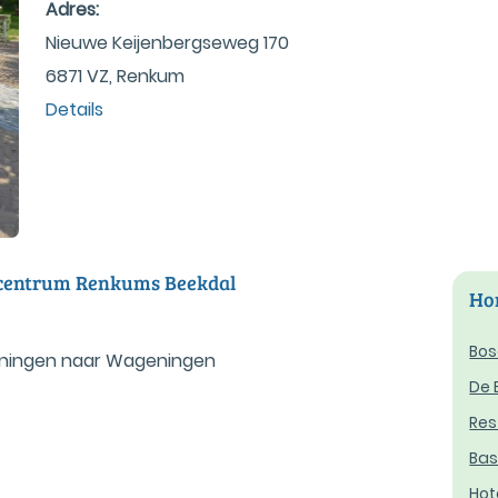
Adres:
Nieuwe Keijenbergseweg 170
6871 VZ, Renkum
Details
scentrum Renkums Beekdal
Hor
Bos
ningen naar Wageningen
De 
Re
Bas
Hot