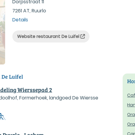
Dorpsstraat 11
7261 AT, Ruurlo
Details
Website restaurant De Luifel
 De Luifel
Hor
eling Wierssepad 2
Caf
, doolhof, Formerhoek, landgoed De Wiersse
Ham
Ora
Ora
Cam
 Ruurlo - Lochem