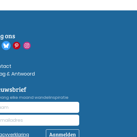
lg ons
tact
ag & Antwoord
euwsbrief
vang elke maand wandelinspiratie
Aanmelden
vacy
verklaring