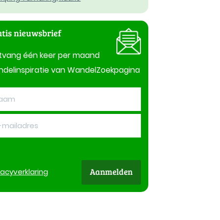
tis nieuwsbrief
tvang één keer per maand
delinspiratie van WandelZoekpagina
Aanmelden
vacy
verklaring