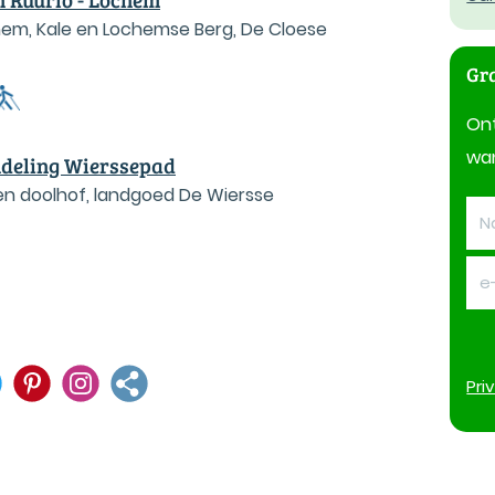
chem, Kale en Lochemse Berg, De Cloese
Gra
On
wan
deling Wierssepad
 en doolhof, landgoed De Wiersse
Pri