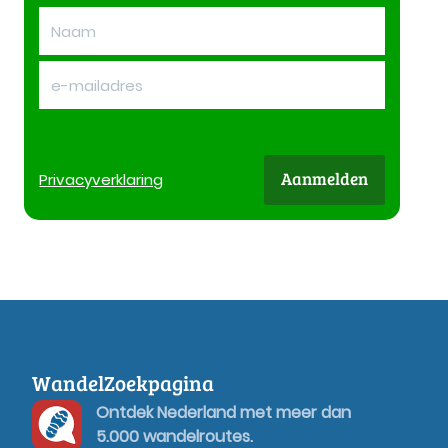
Aanmelden
Privacy
verklaring
WandelZoekpagina
Ontdek Nederland met meer dan
5.000 wandelroutes.